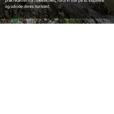
praktikanter fra folkeskolen, fordi vi tror på at inspirere
og udvide deres horisont.