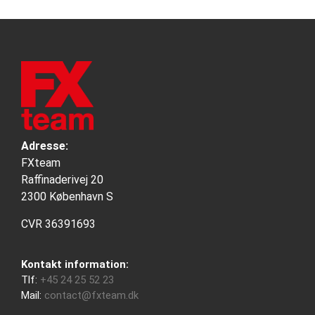
Adresse:
FXteam
Raffinaderivej 20
2300 København S
CVR 36391693
Kontakt information:
Tlf:
+45 24 25 52 23
Mail:
contact@fxteam.dk