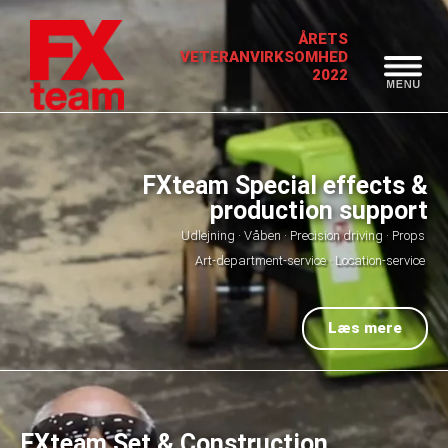
Forside
ÅRETS
VETERANVIRKSOMHED
2022
FXteam Special effects &
production support
Udlejning · Våben · Precision driving · Props
Art-department-service · Location-service
Læs mere
FXteam Set & Construction