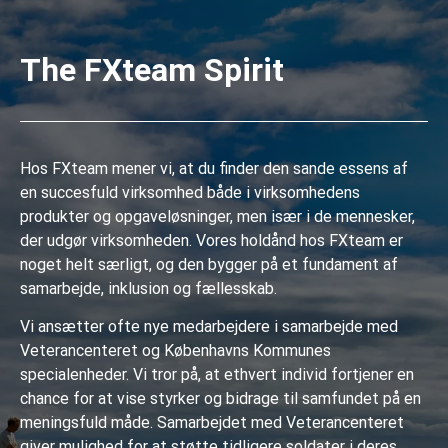
The FXteam Spirit
Hos FXteam mener vi, at du finder den sande essens af
en succesfuld virksomhed både i virksomhedens
produkter og opgaveløsninger, men især i de mennesker,
der udgør virksomheden. Vores holdånd hos FXteam er
noget helt særligt, og den bygger på et fundament af
samarbejde, inklusion og fællesskab.
Vi ansætter ofte nye medarbejdere i samarbejde med
Veterancenteret og Københavns Kommunes
specialenheder. Vi tror på, at ethvert individ fortjener en
chance for at vise styrker og bidrage til samfundet på en
meningsfuld måde. Samarbejdet med Veterancenteret
giver mulighed for at støtte tidligere soldater i deres