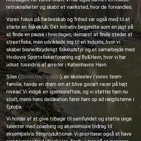
retroknallerter og skabt et værksted, hvor de forvandles.
Vores fokus på fællesskab og frihed var også med til at
starte en fiskeklub: Dét initiativ begyndte som en jagt på
at finde en pause i hverdagen, dernæst at finde steder at
streetfiske, men udviklede sig til en indsats, hvor vi
skaber bionedbrydeligt fiskeudstyr og et samarbejde med
Hvidovre Sportsfiskerforening og By&Havn, hvor vi har
udsat tusindvis af ørreder i Københavns Havn.
Silas (
@silastveitgibson
), en skoleelev i vores team-
familie, havde en drøm om at blive gocart-racer på højt
niveau. Vi indgik en sponsoraftale, og vi støtter ham nu
stolt, mens hans dedikation fører ham op ad ranglisterne i
Europa.
Vi holder af at give tilbage til samfundet og støtte unge
talenter med coaching og økonomiske bidrag til
eksempelvis filmproduktioner. Vi prioriterer også at have