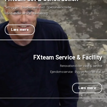
Setbyggeri · Snedkerværksted · Specialværksteder
Håndværkerservice · Renovering
Læs mere
FXteam Service & Facility
Renovationsbiler vask & service
Ejendomsservice · Byggepladsservice
Læs mere