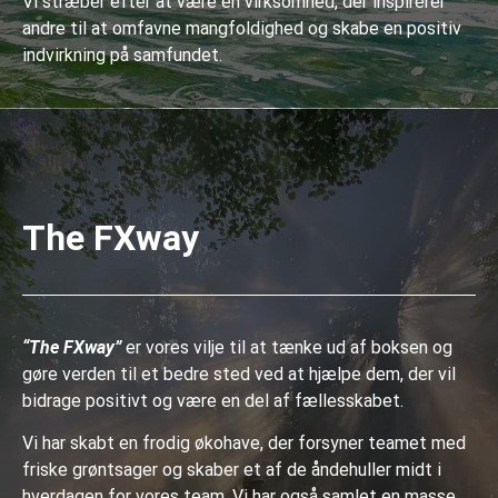
Vi stræber efter at være en virksomhed, der inspirerer
andre til at omfavne mangfoldighed og skabe en positiv
indvirkning på samfundet.
The FXway
“The FXway”
er vores vilje til at tænke ud af boksen og
gøre verden til et bedre sted ved at hjælpe dem, der vil
bidrage positivt og være en del af fællesskabet.
Vi har skabt en frodig økohave, der forsyner teamet med
friske grøntsager og skaber et af de åndehuller midt i
hverdagen for vores team. Vi har også samlet en masse