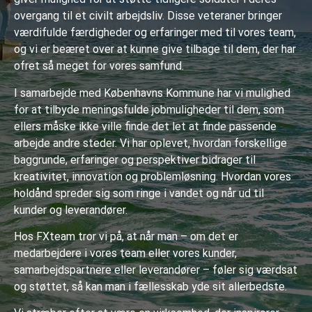
overgang til et civilt arbejdsliv. Disse veteraner bringer
værdifulde færdigheder og erfaringer med til vores team,
og vi er beæret over at kunne give tilbage til dem, der har
ofret så meget for vores samfund
.
I samarbejde med Københavns Kommune har vi mulighed
for at tilbyde meningsfulde jobmuligheder til dem, som
ellers måske ikke ville finde det let at finde passende
arbejde andre steder. Vi har oplevet, hvordan forskellige
baggrunde, erfaringer og perspektiver bidrager til
kreativitet, innovation og problemløsning. Hvordan vores
holdånd spreder sig som ringe i vandet og når ud til
kunder og leverandører.
Hos FXteam tror vi på, at når man – om det er
medarbejdere i vores team eller vores kunder,
samarbejdspartnere eller leverandører – føler sig værdsat
og støttet, så kan man i fællesskab yde sit allerbedste.