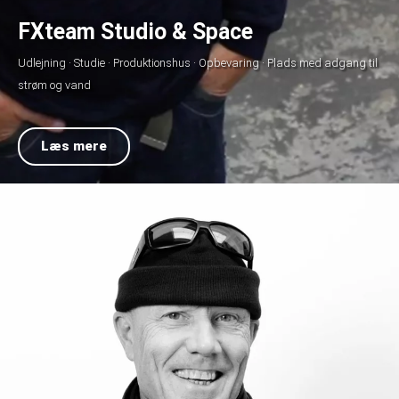
FXteam Studio & Space​
Udlejning · Studie · Produktionshus · Opbevaring · Plads med adgang til
strøm og vand
Læs mere